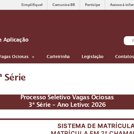
Simplifique!
Comunica BR
Participe
Acesso à info
e Aplicação
Vagas Ociosas
Carteirinha
Legislação
Contato
 Série
Processo Seletivo Vagas Ociosas
3ª Série – Ano Letivo: 2026
SISTEMA DE MATRÍCUL
MATRÍCULA EM 2ª CHAMA