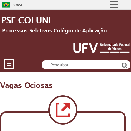
BRASIL
Simplifique!
PSE COLUNI
Comunica BR
Processos Seletivos Colégio de Aplicação
Participe
Acesso à informação
Legislação
Canais
☰
Vagas Ociosas